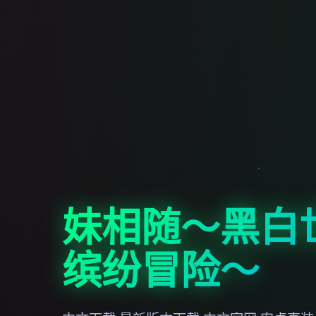
妹相随～黑白
缤纷冒险～