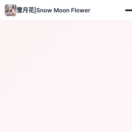
雪月花|Snow Moon Flower