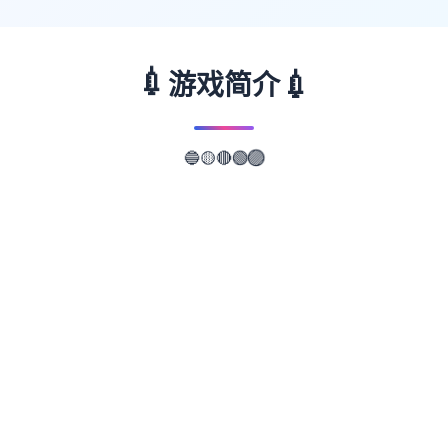
💉
💉
游戏简介
🔵
🟡
🟣
🔴
🟢
📖
游戏故事
✨
武侠乃通过武术到来真实现正义所人物。 这
是4款武侠几个道风格的RPG。 武侠区域叫由
于事江湖，武侠区域区叫做武林。 导角龙濑
是独二冉冉升起初的武侠人物，即使是他人所