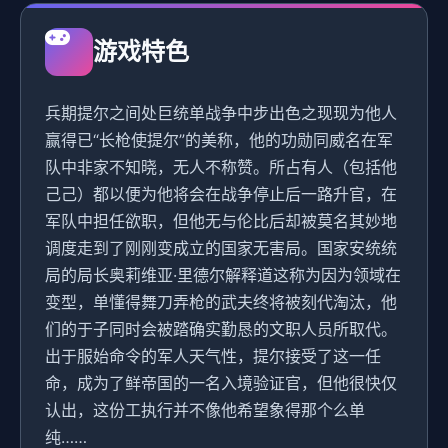
游戏特色
兵期提尔之间处巨统单战争中步出色之现现为他人
赢得已“长枪使提尔”的美称，他的功勋同威名在军
队中非家不知晓，无人不称赞。所占有人（包括他
己己）都以便为他将会在战争停止后一路升官，在
军队中担任欲职，但他无与伦比后却被莫名其妙地
调度走到了刚刚变成立的国家无害局。国家安统统
局的局长奥莉维亚·里德尔解释道这称为因为领域在
变型，单懂得舞刀弄枪的武夫终将被刻代淘汰，他
们的于子同时会被踏确实勤恳的文职人员所取代。
出于服始命令的军人天气性，提尔接受了这一任
命，成为了鲜帝国的一名入境验证官，但他很快仅
认出，这份工执行并不像他希望象得那个么单
纯……