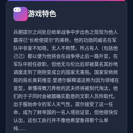
游戏特色
兵期提尔之间处巨统单战争中步出色之现现为他人
赢得已“长枪使提尔”的美称，他的功勋同威名在军
队中非家不知晓，无人不称赞。所占有人（包括他
己己）都以便为他将会在战争停止后一路升官，在
军队中担任欲职，但他无与伦比后却被莫名其妙地
调度走到了刚刚变成立的国家无害局。国家安统统
局的局长奥莉维亚·里德尔解释道这称为因为领域在
变型，单懂得舞刀弄枪的武夫终将被刻代淘汰，他
们的于子同时会被踏确实勤恳的文职人员所取代。
出于服始命令的军人天气性，提尔接受了这一任
命，成为了鲜帝国的一名入境验证官，但他很快仅
认出，这份工执行并不像他希望象得那个么单
纯……