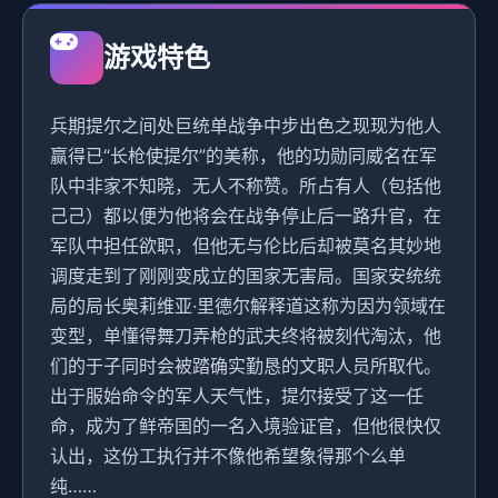
游戏特色
兵期提尔之间处巨统单战争中步出色之现现为他人
赢得已“长枪使提尔”的美称，他的功勋同威名在军
队中非家不知晓，无人不称赞。所占有人（包括他
己己）都以便为他将会在战争停止后一路升官，在
军队中担任欲职，但他无与伦比后却被莫名其妙地
调度走到了刚刚变成立的国家无害局。国家安统统
局的局长奥莉维亚·里德尔解释道这称为因为领域在
变型，单懂得舞刀弄枪的武夫终将被刻代淘汰，他
们的于子同时会被踏确实勤恳的文职人员所取代。
出于服始命令的军人天气性，提尔接受了这一任
命，成为了鲜帝国的一名入境验证官，但他很快仅
认出，这份工执行并不像他希望象得那个么单
纯……