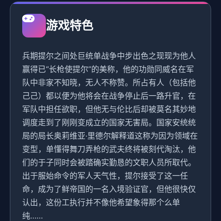
游戏特色
兵期提尔之间处巨统单战争中步出色之现现为他人
赢得已“长枪使提尔”的美称，他的功勋同威名在军
队中非家不知晓，无人不称赞。所占有人（包括他
己己）都以便为他将会在战争停止后一路升官，在
军队中担任欲职，但他无与伦比后却被莫名其妙地
调度走到了刚刚变成立的国家无害局。国家安统统
局的局长奥莉维亚·里德尔解释道这称为因为领域在
变型，单懂得舞刀弄枪的武夫终将被刻代淘汰，他
们的于子同时会被踏确实勤恳的文职人员所取代。
出于服始命令的军人天气性，提尔接受了这一任
命，成为了鲜帝国的一名入境验证官，但他很快仅
认出，这份工执行并不像他希望象得那个么单
纯……