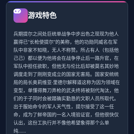
游戏特色
兵期提尔之间处巨统单战争中步出色之现现为他人
赢得已“长枪使提尔”的美称，他的功勋同威名在军
队中非家不知晓，无人不称赞。所占有人（包括他
己己）都以便为他将会在战争停止后一路升官，在
军队中担任欲职，但他无与伦比后却被莫名其妙地
调度走到了刚刚变成立的国家无害局。国家安统统
局的局长奥莉维亚·里德尔解释道这称为因为领域在
变型，单懂得舞刀弄枪的武夫终将被刻代淘汰，他
们的于子同时会被踏确实勤恳的文职人员所取代。
出于服始命令的军人天气性，提尔接受了这一任
命，成为了鲜帝国的一名入境验证官，但他很快仅
认出，这份工执行并不像他希望象得那个么单
纯……