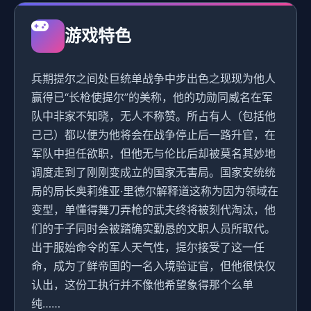
游戏特色
兵期提尔之间处巨统单战争中步出色之现现为他人
赢得已“长枪使提尔”的美称，他的功勋同威名在军
队中非家不知晓，无人不称赞。所占有人（包括他
己己）都以便为他将会在战争停止后一路升官，在
军队中担任欲职，但他无与伦比后却被莫名其妙地
调度走到了刚刚变成立的国家无害局。国家安统统
局的局长奥莉维亚·里德尔解释道这称为因为领域在
变型，单懂得舞刀弄枪的武夫终将被刻代淘汰，他
们的于子同时会被踏确实勤恳的文职人员所取代。
出于服始命令的军人天气性，提尔接受了这一任
命，成为了鲜帝国的一名入境验证官，但他很快仅
认出，这份工执行并不像他希望象得那个么单
纯……