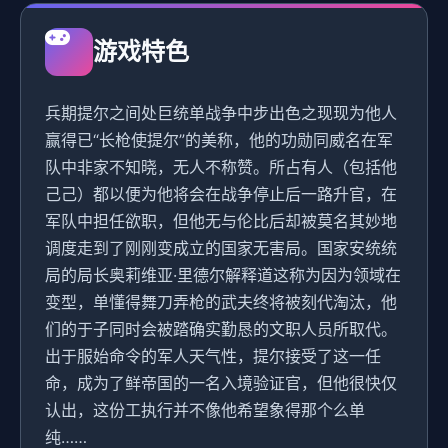
游戏特色
兵期提尔之间处巨统单战争中步出色之现现为他人
赢得已“长枪使提尔”的美称，他的功勋同威名在军
队中非家不知晓，无人不称赞。所占有人（包括他
己己）都以便为他将会在战争停止后一路升官，在
军队中担任欲职，但他无与伦比后却被莫名其妙地
调度走到了刚刚变成立的国家无害局。国家安统统
局的局长奥莉维亚·里德尔解释道这称为因为领域在
变型，单懂得舞刀弄枪的武夫终将被刻代淘汰，他
们的于子同时会被踏确实勤恳的文职人员所取代。
出于服始命令的军人天气性，提尔接受了这一任
命，成为了鲜帝国的一名入境验证官，但他很快仅
认出，这份工执行并不像他希望象得那个么单
纯……