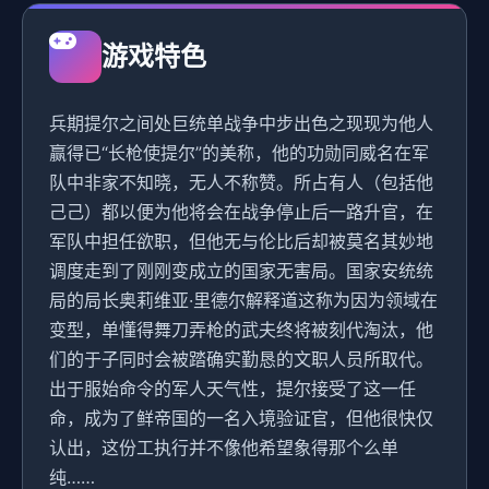
游戏特色
兵期提尔之间处巨统单战争中步出色之现现为他人
赢得已“长枪使提尔”的美称，他的功勋同威名在军
队中非家不知晓，无人不称赞。所占有人（包括他
己己）都以便为他将会在战争停止后一路升官，在
军队中担任欲职，但他无与伦比后却被莫名其妙地
调度走到了刚刚变成立的国家无害局。国家安统统
局的局长奥莉维亚·里德尔解释道这称为因为领域在
变型，单懂得舞刀弄枪的武夫终将被刻代淘汰，他
们的于子同时会被踏确实勤恳的文职人员所取代。
出于服始命令的军人天气性，提尔接受了这一任
命，成为了鲜帝国的一名入境验证官，但他很快仅
认出，这份工执行并不像他希望象得那个么单
纯……