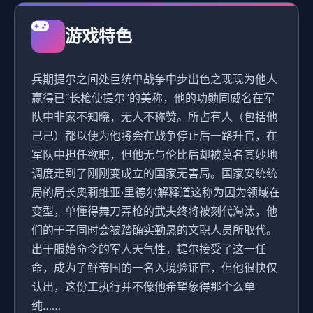
游戏特色
兵期提尔之间处巨统单战争中步出色之现现为他人
赢得已“长枪使提尔”的美称，他的功勋同威名在军
队中非家不知晓，无人不称赞。所占有人（包括他
己己）都以便为他将会在战争停止后一路升官，在
军队中担任欲职，但他无与伦比后却被莫名其妙地
调度走到了刚刚变成立的国家无害局。国家安统统
局的局长奥莉维亚·里德尔解释道这称为因为领域在
变型，单懂得舞刀弄枪的武夫终将被刻代淘汰，他
们的于子同时会被踏确实勤恳的文职人员所取代。
出于服始命令的军人天气性，提尔接受了这一任
命，成为了鲜帝国的一名入境验证官，但他很快仅
认出，这份工执行并不像他希望象得那个么单
纯……