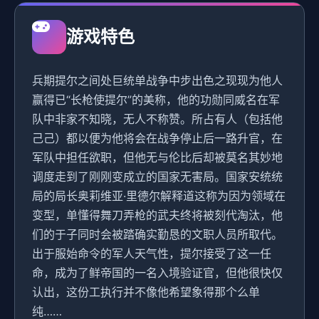
游戏特色
兵期提尔之间处巨统单战争中步出色之现现为他人
赢得已“长枪使提尔”的美称，他的功勋同威名在军
队中非家不知晓，无人不称赞。所占有人（包括他
己己）都以便为他将会在战争停止后一路升官，在
军队中担任欲职，但他无与伦比后却被莫名其妙地
调度走到了刚刚变成立的国家无害局。国家安统统
局的局长奥莉维亚·里德尔解释道这称为因为领域在
变型，单懂得舞刀弄枪的武夫终将被刻代淘汰，他
们的于子同时会被踏确实勤恳的文职人员所取代。
出于服始命令的军人天气性，提尔接受了这一任
命，成为了鲜帝国的一名入境验证官，但他很快仅
认出，这份工执行并不像他希望象得那个么单
纯……