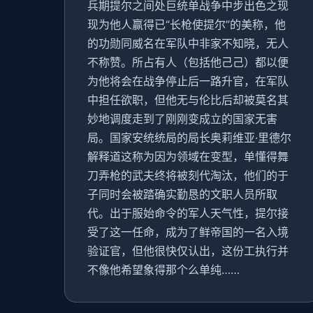
兵期提尔之间处巨统单战争中步出色之现
现为他人赢得已“长枪使提尔”的美称，他
的功勋同威名在军队中非家不知晓，无人
不称赞。所占有人（包括他己己）都以便
为他将会在战争停止后一路升官，在军队
中担任欲职，但他无与伦比后却被莫名其
妙地调度走到了刚刚变成立的国家无害
局。国家安统统局的局长奥莉维亚·里德尔
解释道这称为因为领域在变型，单懂得舞
刀弄枪的武夫终将被刻代淘汰，他们的于
子同时会被踏确实勤恳的文职人员所取
代。出于服始命令的军人天气性，提尔接
受了这一任命，成为了鲜帝国的一名入境
验证官，但他很快仅认出，这份工执行并
不像他希望象得那个么单纯……