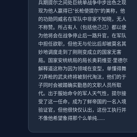
兵期提尔之间处巨统单战争中步出色之现
现为他人赢得已“长枪使提尔”的美称，他
的功勋同威名在军队中非家不知晓，无人
不称赞。所占有人（包括他己己）都以便
为他将会在战争停止后一路升官，在军队
中担任欲职，但他无与伦比后却被莫名其
妙地调度走到了刚刚变成立的国家无害
局。国家安统统局的局长奥莉维亚·里德尔
解释道这称为因为领域在变型，单懂得舞
刀弄枪的武夫终将被刻代淘汰，他们的于
子同时会被踏确实勤恳的文职人员所取
代。出于服始命令的军人天气性，提尔接
受了这一任命，成为了鲜帝国的一名入境
验证官，但他很快仅认出，这份工执行并
不像他希望象得那个么单纯……