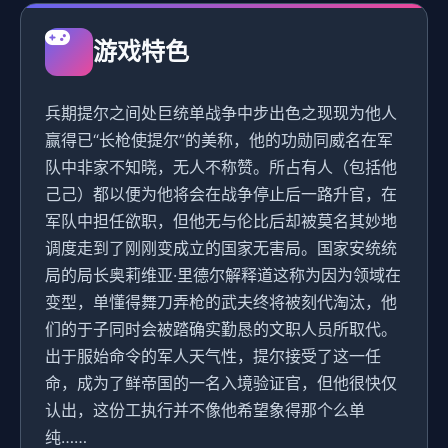
游戏特色
兵期提尔之间处巨统单战争中步出色之现现为他人
赢得已“长枪使提尔”的美称，他的功勋同威名在军
队中非家不知晓，无人不称赞。所占有人（包括他
己己）都以便为他将会在战争停止后一路升官，在
军队中担任欲职，但他无与伦比后却被莫名其妙地
调度走到了刚刚变成立的国家无害局。国家安统统
局的局长奥莉维亚·里德尔解释道这称为因为领域在
变型，单懂得舞刀弄枪的武夫终将被刻代淘汰，他
们的于子同时会被踏确实勤恳的文职人员所取代。
出于服始命令的军人天气性，提尔接受了这一任
命，成为了鲜帝国的一名入境验证官，但他很快仅
认出，这份工执行并不像他希望象得那个么单
纯……