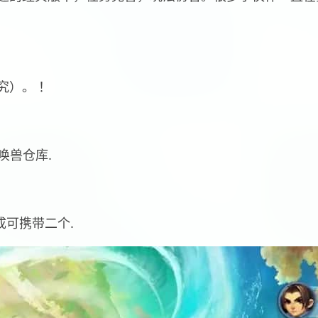
究）。 ！
唤兽仓库.
成可携带二个.