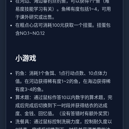
在河边、海边垂钓点钓鱼，可以获得1个鱼（难
易度技能学习有关）。鱼稀有度包括1~4，可用
于课外研究或出售。
在粗点心店可消耗100元获取一个扭蛋。扭蛋包
含NO.1~NO.12
小游戏
钓鱼：消耗1个鱼饵、1点行动点数、10点体力
值。在河边获得稀有度1~2的鱼，在海边获得稀
有度3-4的鱼。
算术题：通过鼠标作答10以内数字的算术题，完
成后完成后切换到下一时段并获得结衣的达成
度、金钱、回忆值。（没有答错时有额外奖赏）
洗餐具：通过鼠标控制洗碗力度，控制耐久度以