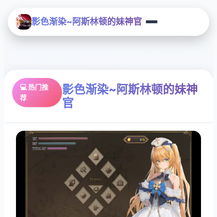
影色渐染~阿斯林顿的妹神官
影色渐染~阿斯林顿的妹神
💻 热门推
荐
官