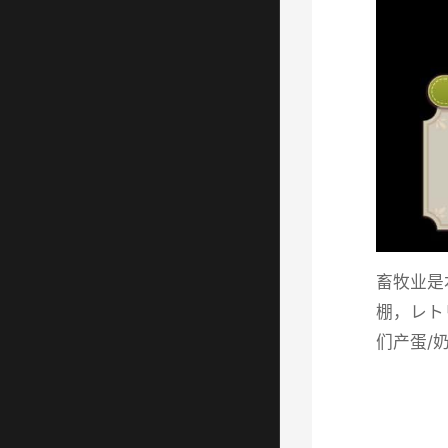
畜牧业是
棚，レト
们产蛋/