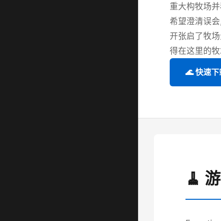
重大构牧场并
希望澄清误会
开张启了牧场
得在这里的牧
🌊 快速下
🧹 