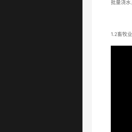
批量浇水
1.2畜牧