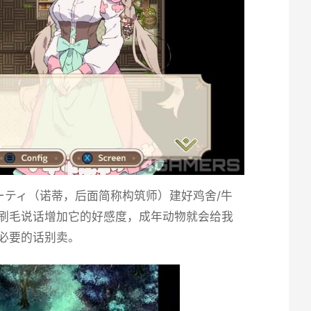
ティ（诺蒂，后面简称构筑师）建好鸡舍/牛
天刷毛说话增加它的好感度，成年动物就会给我
必要的话别卖。