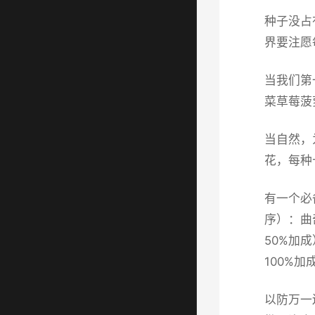
种子没占
界要注愿
当我们第
菜草莓菠
当自然，
花，每种
有一个必
序）：曲
50%加
100%加
以防万一