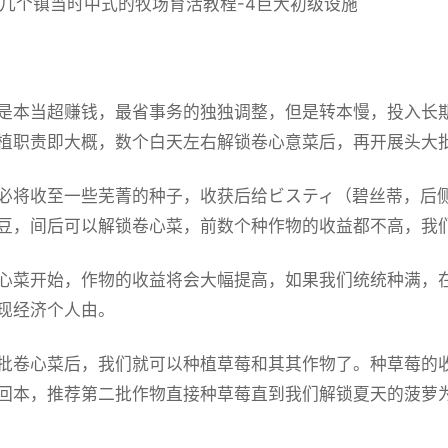
tia-几个镇当时中式的牧场育活教程-4巨大初级设施
是本当超赚钱，最省事务的独独调整，但是转本慢，投入长
植职责即大概，数个白天左右解锁卷心意菜后，再开展头大
必将收至一些芜菁的种子，收获后给ビスティ（碧丝蒂，后
豆，间后可以解锁卷心菜，前数个种作物的收益都不高，我
心菜开始，作物的收益将会大幅提高，如果我们统统种满，在十天后就
现经济个人由。
批卷心菜后，我们就可以种植草莓和其其作物了。种草莓的
回本，推荐第二批作物直接种草莓直到我们解锁夏天的菠萝