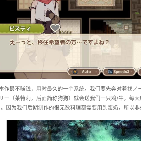
本作最不赚钱，用时最久的一个系统。我们要先奔对着找ノー
リー（莱特莉，后面简称狗狗）就会送我们一只鸡/牛，每
奶。因为我们后期制作的很无数料理都需要用到蛋奶，所以非