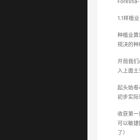
Fores
1.1样植业
种植业算
规决的种
开局我们
入上面土
起头始卷
初步实际
收获第一
可以敏捷
了）