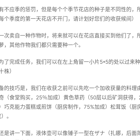
有不应季的惩罚，但是每个个季节花店的种子是不同性的，所
每个季度的第一天花店不开门，请计划好您们的收获候间）
一次卖自一种作物时，将来就可以在花店直接买到他们了，
萝，其他作物我们都只需要种一个。
为了完成任务，我们可以在左上角留一小片5*5的处以过来
十株）
备的技巧是，我们在收获之前可以先吃一个加收获量的料理
奇（食堂购买，25％加成）黄色草药（50层以后矿洞获得，
成）巧克能力蛋糕或煎饼（厨房制作，75%加成）松茸饭（厨
成）。
还是讲一下面，液体壶可以像锤子一型在ザナ（扎娜，后面