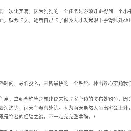
要一次化买满，因为狗狗的一个任务是必须妊娠得到一个小
面，就会卡关，笔者自己卡了很多天才发起眼下手臂账处c
耗时间，最低投入，来钱最快的一个系统。种出卷心菜前我
鱼点，拿到金钓竿之前建议去铁匠家旁边的瀑布处钓鱼，因
去海边钓，雨天在瀑布处钓。因为雨天虽然大鱼出率会上升
段是笔者的经验之谈，不一定完完整准确。）