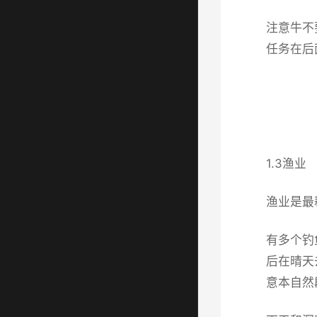
注意牛不
任务在后
1.3渔业
渔业是最
有多个钓
后在晴天
意本自然