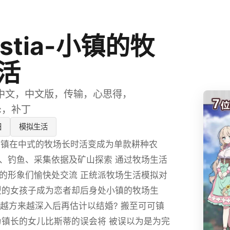
estia-小镇的牧
活
中文，中文版，传输，心思得，
tic，补丁
田
模拟生活
a-小型镇在中式的牧场长时活变成为单款耕种农
、钓鱼、采集依据及矿山探索 通过牧场生活
的形象们愉快处交流 正统派牧场生活模拟对
型的女孩子成为恋者却后身处小镇的牧场生
得越方来越深入后再估计以结婚? 搬至可可镇
为镇长的女儿比斯蒂的误会将 被误以为是为完