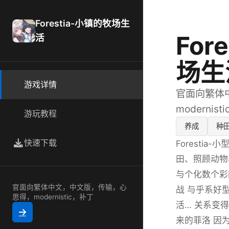
Forestia-小镇的牧场生
For
活
场生
游戏详情
官面向繁体
modernis
游玩教程
养成
种
快速下载
Foresti
田、照顾动物
与个化数个彩
官面向繁体中文，中文版，传输，心
战 与乎系好
思得，modernistic，补丁
活… 关系变
来的菲洛 因