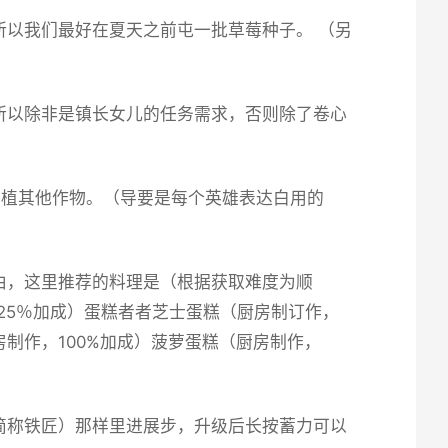
以我们最好在夏天之前屯一批草莓种子。 （另
所以除非是镇长女儿的任务需求，否则除了卷心
种植其他作物。（导要是每个英雄表达白用的
由，这里推荐的料理是（根据获取难度为顺
25％加成）蛋糕者者芝士蛋糕（厨房制订作，
房制作，100%加成）菠萝蛋糕（厨房制作，
简称铁匠）那样里进展步，升级后长按蓄力可以